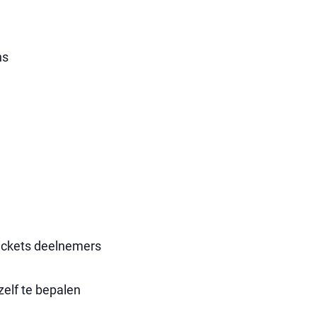
ns
ickets deelnemers
elf te bepalen