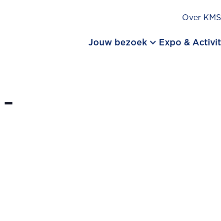
Over KM
keyboard_arrow_down
Jouw bezoek
Expo & Activit
-