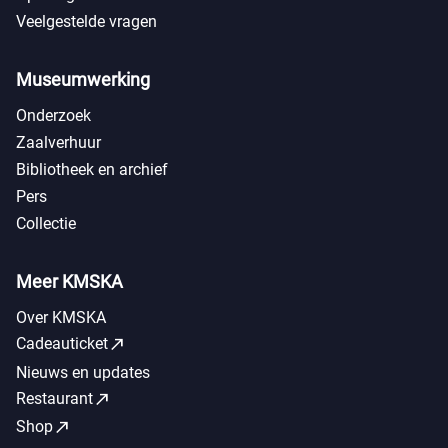
Veelgestelde vragen
Museumwerking
Onderzoek
Zaalverhuur
Bibliotheek en archief
Pers
Collectie
Meer KMSKA
Over KMSKA
call_made
Cadeauticket
Nieuws en updates
call_made
Restaurant
call_made
Shop