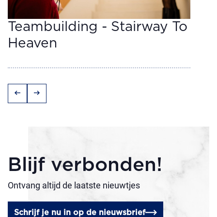
Teambuilding - Stairway To
Heaven
arrow_left_alt
arrow_right_alt
Blijf verbonden!
Ontvang altijd de laatste nieuwtjes
Schrijf je nu in op de nieuwsbrief