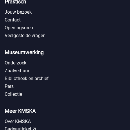
Praktisch
Jouw bezoek
Contact
Openingsuren
Veelgestelde vragen
Museumwerking
Onderzoek
Zaalverhuur
Bibliotheek en archief
Pers
Collectie
Meer KMSKA
Over KMSKA
call_made
Cadeauticket