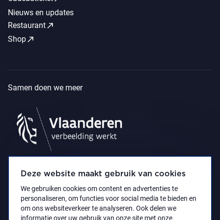
Nieuws en updates
call_made
Restaurant
call_made
Shop
Samen doen we meer
Deze website maakt gebruik van cookies
We gebruiken cookies om content en advertenties te
personaliseren, om functies voor social media te bieden en
om ons websiteverkeer te analyseren. Ook delen we
informatie over uw gebruik van onze site met onze