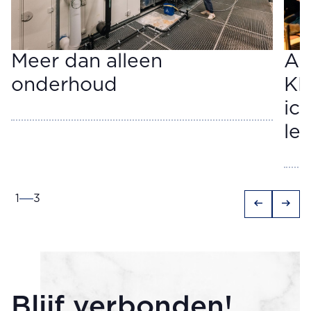
Meer dan alleen
AI
onderhoud
KM
ic
le
1
3
arrow_left_alt
arrow_right_alt
Blijf verbonden!