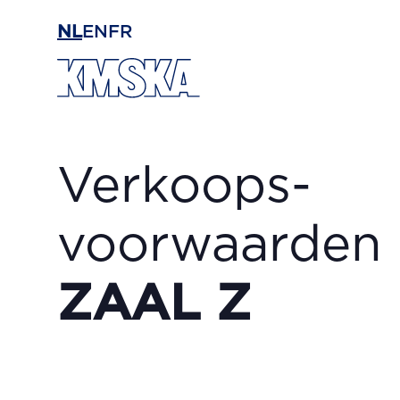
Ga naar hoofdinhoud
NL
EN
FR
Verkoops­
voorwaarden
ZAAL Z