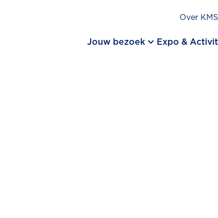
Over KM
keyboard_arrow_down
Jouw bezoek
Expo & Activit