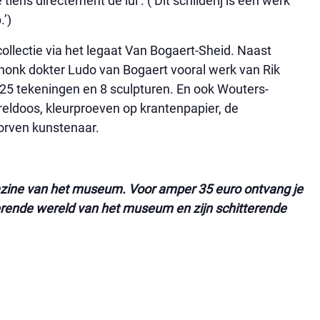
iens directement de lui’. (‘Dit schilderij is een werk
’)
lectie via het legaat Van Bogaert-Sheid. Naast
honk dokter Ludo van Bogaert vooral werk van Rik
, 25 tekeningen en 8 sculpturen. En ook Wouters-
eldoos, kleurproeven op krantenpapier, de
torven kunstenaar.
gazine van het museum. Voor amper 35 euro ontvang je
inerende wereld van het museum en zijn schitterende