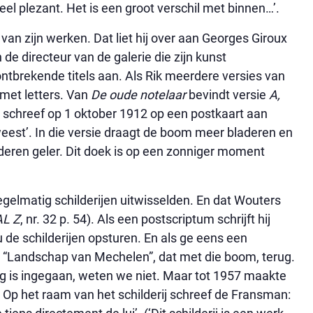
heel plezant. Het is een groot verschil met binnen…’.
an zijn werken. Dat liet hij over aan Georges Giroux
 de directeur van de galerie die zijn kunst
ntbrekende titels aan. Als Rik meerdere versies van
 met letters. Van
De oude notelaar
bevindt versie
A,
 schreef op 1 oktober 1912 op een postkaart aan
eest’. In die versie draagt de boom meer bladeren en
laderen geler. Dit doek is op een zonniger moment
regelmatig schilderijen uitwisselden. En dat Wouters
L Z
, nr. 32 p. 54). Als een postscriptum schrijft hij
 u de schilderijen opsturen. En als ge eens een
ne “Landschap van Mechelen”, dat met die boom, terug.
g is ingegaan, weten we niet. Maar tot 1957 maakte
 Op het raam van het schilderij
schreef de Fransman: