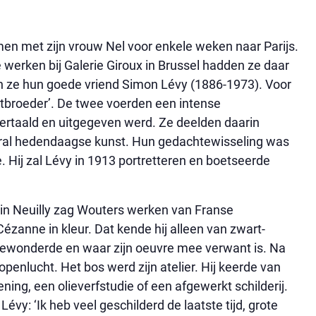
men met zijn vrouw Nel voor enkele weken naar Parijs.
 werken bij Galerie Giroux in Brussel hadden ze daar
ten ze hun goede vriend Simon Lévy (1886-1973). Voor
nstbroeder’. De twee voerden een intense
 vertaald en uitgegeven werd. Ze deelden daarin
ral hedendaagse kunst. Hun gedachtewisseling was
. Hij zal Lévy in 1913 portretteren en boetseerde
in in Neuilly zag Wouters werken van Franse
ézanne in kleur. Dat kende hij alleen van zwart-
 bewonderde en waar zijn oeuvre mee verwant is. Na
openlucht. Het bos werd zijn atelier. Hij keerde van
ning, een olieverfstudie of een afgewerkt schilderij.
Lévy: ‘Ik heb veel geschilderd de laatste tijd, grote