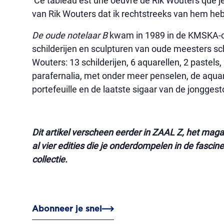
‘Ce tableau est une oeuvre de Rik Wouters que je t
van Rik Wouters dat ik rechtstreeks van hem heb.
De oude notelaar B
kwam in 1989 in de KMSKA-col
schilderijen en sculpturen van oude meesters sc
Wouters: 13 schilderijen, 6 aquarellen, 2 pastels
parafernalia, met onder meer penselen, de aquar
portefeuille en de laatste sigaar van de jongges
Dit artikel verscheen eerder in ZAAL Z, het ma
al vier edities die je onderdompelen in de fasc
collectie.
Abonneer je snel