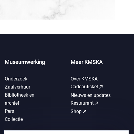
Museumwerking
Meer KMSKA
Onderzoek
Over KMSKA
call_made
Cadeauticket
Zaalverhuur
Bibliotheek en
Nieuws en updates
call_made
archief
Restaurant
Pers
call_made
Shop
Collectie