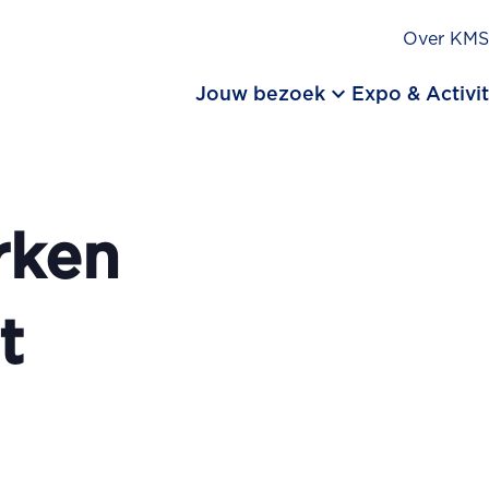
Over KM
keyboard_arrow_down
Jouw bezoek
Expo & Activit
rken
t