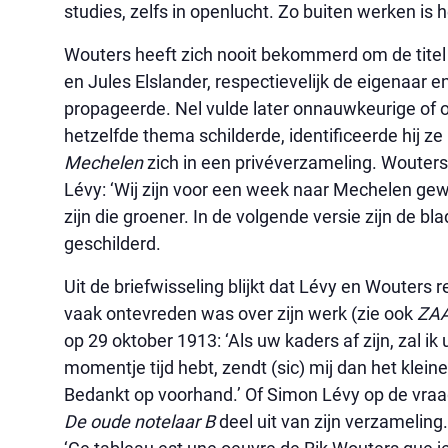
studies, zelfs in openlucht. Zo buiten werken is 
Wouters heeft zich nooit bekommerd om de titel v
en Jules Elslander, respectievelijk de eigenaar en
propageerde. Nel vulde later onnauwkeurige of o
hetzelfde thema schilderde, identificeerde hij ze
Mechelen
zich in een privéverzameling. Wouters
Lévy: ‘Wij zijn voor een week naar Mechelen gew
zijn die groener. In de volgende versie zijn de b
geschilderd.
Uit de briefwisseling blijkt dat Lévy en Wouters 
vaak ontevreden was over zijn werk (zie ook
ZAA
op 29 oktober 1913: ‘Als uw kaders af zijn, zal ik
momentje tijd hebt, zendt (sic) mij dan het klei
Bedankt op voorhand.’ Of Simon Lévy op de vraa
De oude notelaar B
deel uit van zijn verzameling.