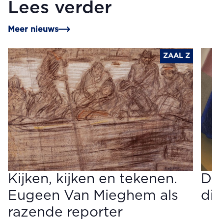
Lees verder
Meer nieuws
ZAAL Z
Kijken, kijken en tekenen.
Do
Eugeen Van Mieghem als
di
razende reporter