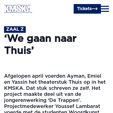
Ga naar hoofdinhoud
Tickets
ZAAL Z
‘We gaan naar
Thuis’
Afgelopen april voerden Ayman, Emiel
en Yassin het theaterstuk Thuis op in het
KMSKA. Dat stuk schreven ze zelf. Het
project maakte deel uit van de
jongerenwerking ‘De Trappen’.
Projectmedewerker Youssef Lambarat
voerde met de studenten Woordkunst