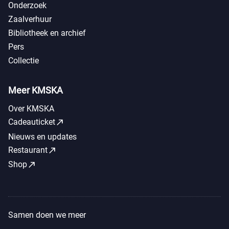
Onderzoek
Zaalverhuur
Bibliotheek en archief
Pers
Collectie
Meer KMSKA
Over KMSKA
call_made
Cadeauticket
Nieuws en updates
call_made
Restaurant
call_made
Shop
Samen doen we meer