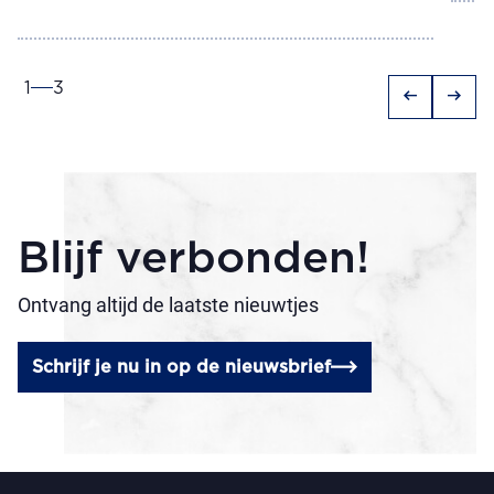
1
3
arrow_left_alt
arrow_right_alt
Blijf verbonden!
Ontvang altijd de laatste nieuwtjes
Schrijf je nu in op de nieuwsbrief