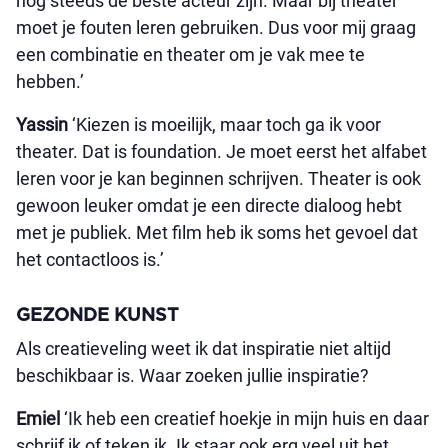
nog steeds de beste acteur zijn. Maar bij theater
moet je fouten leren gebruiken. Dus voor mij graag
een combinatie en theater om je vak mee te
hebben.’
Yassin
‘Kiezen is moeilijk, maar toch ga ik voor
theater. Dat is foundation. Je moet eerst het alfabet
leren voor je kan beginnen schrijven. Theater is ook
gewoon leuker omdat je een directe dialoog hebt
met je publiek. Met film heb ik soms het gevoel dat
het contactloos is.’
GEZONDE KUNST
Als creatieveling weet ik dat inspiratie niet altijd
beschikbaar is. Waar zoeken jullie inspiratie?
Emiel
‘Ik heb een creatief hoekje in mijn huis en daar
schrijf ik of teken ik. Ik staar ook erg veel uit het