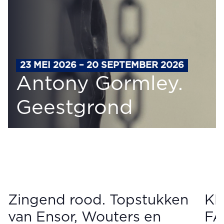
23 MEI 2026 – 20 SEPTEMBER 2026
Antony Gormley.
Geestgrond
Zingend rood. Topstukken
KM
van Ensor, Wouters en
FA