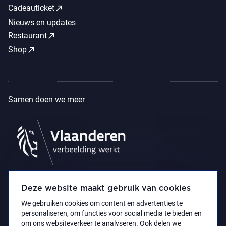
call_made
Cadeauticket
Nieuws en updates
call_made
Restaurant
call_made
Shop
Samen doen we meer
Deze website maakt gebruik van cookies
We gebruiken cookies om content en advertenties te
personaliseren, om functies voor social media te bieden en
om ons websiteverkeer te analyseren. Ook delen we