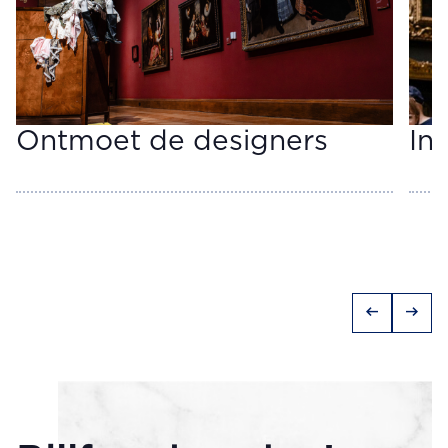
Ontmoet de designers
In
arrow_left_alt
arrow_right_alt