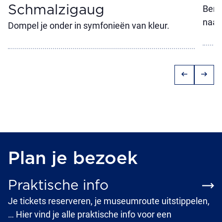
Schmalzigaug
Ben 
naar
Dompel je onder in symfonieën van kleur.
arrow_left_alt
arrow_right_alt
Plan je bezoek
Praktische info
Je tickets reserveren, je museumroute uitstippelen,
… Hier vind je alle praktische info voor een