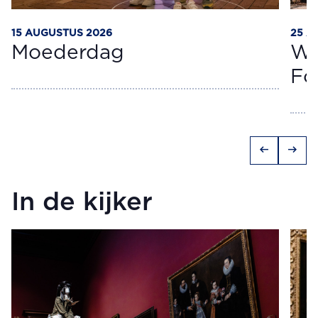
15 AUGUSTUS 2026
25 A
Moederdag
Wo
Fo
arrow_left_alt
arrow_right_alt
In de kijker