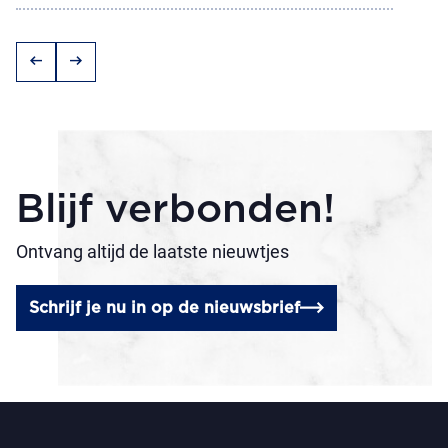
arrow_left_alt
arrow_right_alt
Blijf verbonden!
Ontvang altijd de laatste nieuwtjes
Schrijf je nu in op de nieuwsbrief