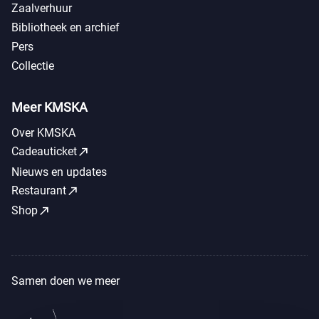
Zaalverhuur
Bibliotheek en archief
Pers
Collectie
Meer KMSKA
Over KMSKA
call_made
Cadeauticket
Nieuws en updates
call_made
Restaurant
call_made
Shop
Samen doen we meer