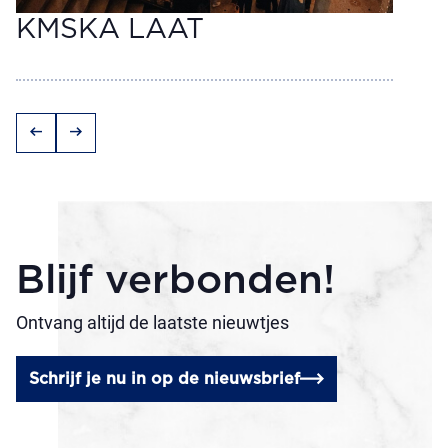
KMSKA LAAT
arrow_left_alt
arrow_right_alt
Blijf verbonden!
Ontvang altijd de laatste nieuwtjes
Schrijf je nu in op de nieuwsbrief