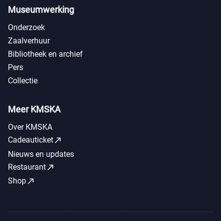
Museumwerking
Onderzoek
Zaalverhuur
Bibliotheek en archief
Pers
Collectie
Meer KMSKA
Over KMSKA
call_made
Cadeauticket
Nieuws en updates
call_made
Restaurant
call_made
Shop