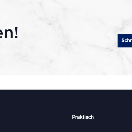
en!
Schr
Praktisch