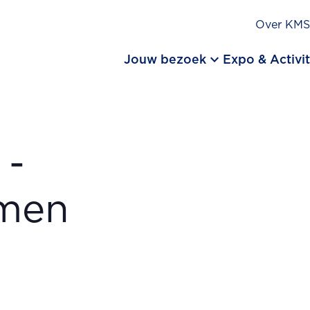
Over KM
keyboard_arrow_down
Jouw bezoek
Expo & Activit
-
emen