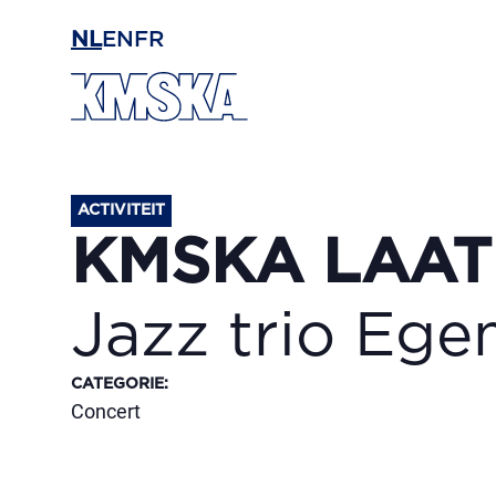
Ga naar hoofdinhoud
NL
EN
FR
ACTIVITEIT
KMSKA LAAT
Jazz trio Eg
CATEGORIE
:
Concert