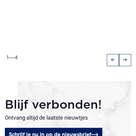
1
4
arrow_left_alt
arrow_right_alt
Blijf verbonden!
Ontvang altijd de laatste nieuwtjes
Schrijf je nu in op de nieuwsbrief