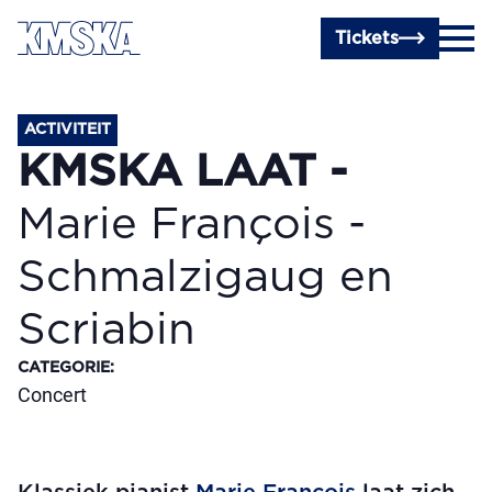
Ga naar hoofdinhoud
Tickets
ACTIVITEIT
KMSKA LAAT -
Marie François -
Schmalzigaug en
Scriabin
CATEGORIE
:
Concert