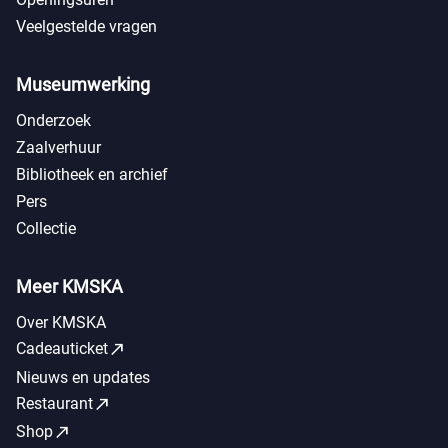
Veelgestelde vragen
Museumwerking
Onderzoek
Zaalverhuur
Bibliotheek en archief
Pers
Collectie
Meer KMSKA
Over KMSKA
call_made
Cadeauticket
Nieuws en updates
call_made
Restaurant
call_made
Shop