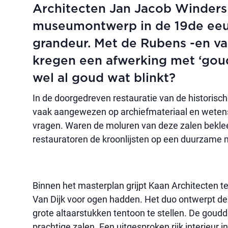
Architecten Jan Jacob Winders 
museumontwerp in de 19de eeu
grandeur. Met de Rubens -en van
kregen een afwerking met ‘goud’
wel al goud wat blinkt?
In de doorgedreven restauratie van de historisc
vaak aangewezen op archiefmateriaal en wetens
vragen. Waren de moluren van deze zalen bekle
restauratoren de kroonlijsten op een duurzame 
Binnen het masterplan grijpt Kaan Architecten t
Van Dijk voor ogen hadden. Het duo ontwerpt de
grote altaarstukken tentoon te stellen. De goudd
prachtige zalen. Een uitgesproken rijk interieu