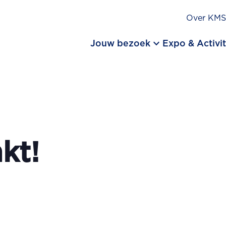
Over KM
keyboard_arrow_down
Jouw bezoek
Expo & Activit
nkt!