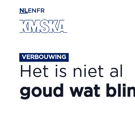
Ga naar hoofdinhoud
NL
EN
FR
VERBOUWING
Het is niet al
goud wat bli