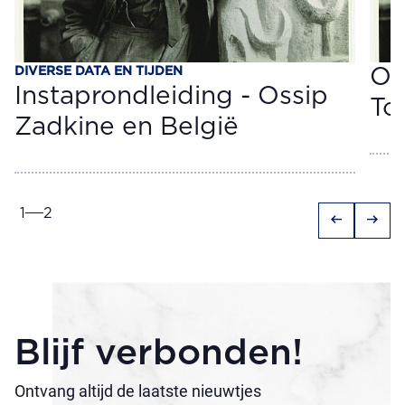
DIVERSE DATA EN TIJDEN
Os
Instaprondleiding - Ossip
To
Zadkine en België
1
2
arrow_left_alt
arrow_right_alt
Blijf verbonden!
Ontvang altijd de laatste nieuwtjes