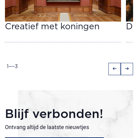
Creatief met koningen
De
1
3
arrow_left_alt
arrow_right_alt
Blijf verbonden!
Ontvang altijd de laatste nieuwtjes