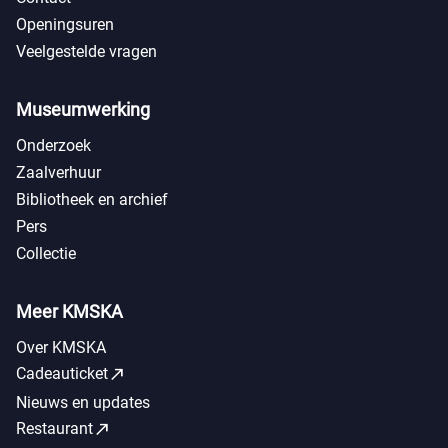
Openingsuren
Veelgestelde vragen
Museumwerking
Onderzoek
Zaalverhuur
Bibliotheek en archief
Pers
Collectie
Meer KMSKA
Over KMSKA
call_made
Cadeauticket
Nieuws en updates
call_made
Restaurant