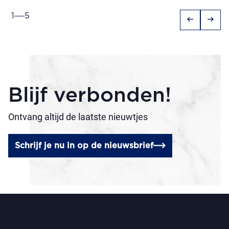
1
5
arrow_left_alt
arrow_right_alt
Blijf verbonden!
Ontvang altijd de laatste nieuwtjes
Schrijf je nu in op de nieuwsbrief