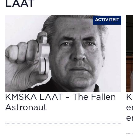
LAAT
ACTIVITEIT
KMSKA LAAT – The Fallen
KM
Astronaut
en
em