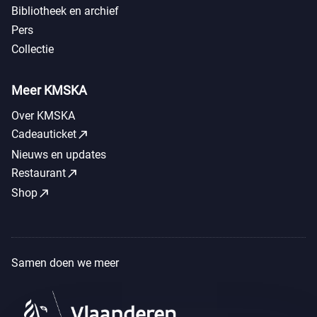
Bibliotheek en archief
Pers
Collectie
Meer KMSKA
Over KMSKA
call_made
Cadeauticket
Nieuws en updates
call_made
Restaurant
call_made
Shop
Samen doen we meer