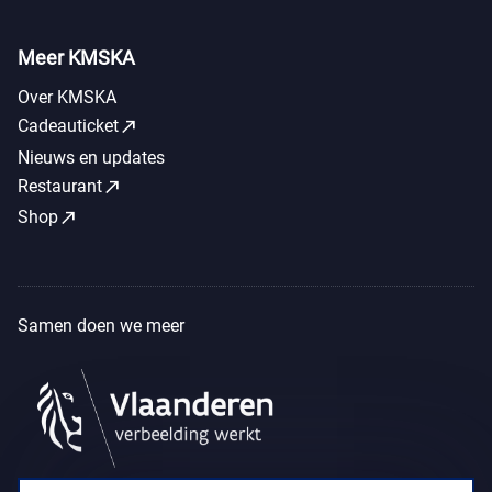
Meer KMSKA
Over KMSKA
call_made
Cadeauticket
Nieuws en updates
call_made
Restaurant
call_made
Shop
Samen doen we meer