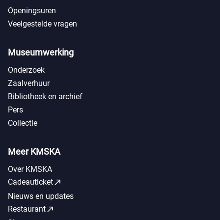
Openingsuren
Veelgestelde vragen
Museumwerking
Onderzoek
Zaalverhuur
Bibliotheek en archief
Pers
Collectie
Meer KMSKA
Over KMSKA
call_made
Cadeauticket
Nieuws en updates
call_made
Restaurant