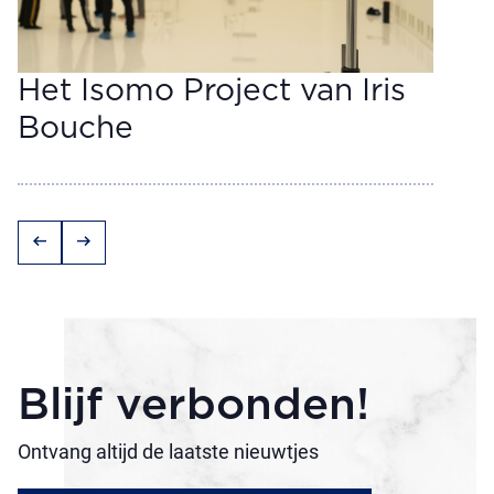
Het Isomo Project van Iris
Bouche
arrow_left_alt
arrow_right_alt
Blijf verbonden!
Ontvang altijd de laatste nieuwtjes