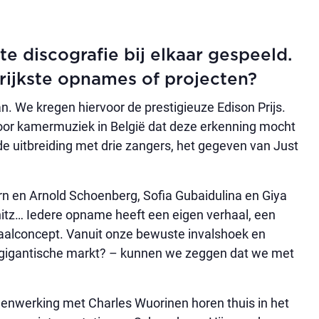
e discografie bij elkaar gespeeld.
ngrijkste opnames of projecten?
n. We kregen hiervoor de prestigieuze Edison Prijs.
voor kamermuziek in België dat deze erkenning mocht
de uitbreiding met drie zangers, het gegeven van Just
ern en Arnold Schoenberg, Sofia Gubaidulina en Giya
nitz… Iedere opname heeft een eigen verhaal, een
taalconcept. Vanuit onze bewuste invalshoek en
e gigantische markt? – kunnen we zeggen dat we met
menwerking met Charles Wuorinen horen thuis in het