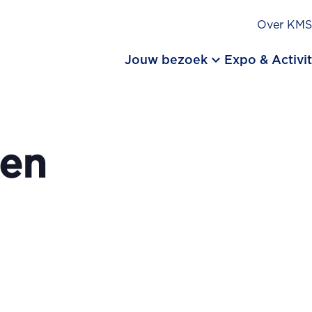
Over KM
keyboard_arrow_down
Jouw bezoek
Expo & Activit
en