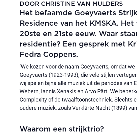
DOOR CHRISTINE VAN MULDERS
Het befaamde Goeyvaerts Strijkt
Residence van het KMSKA. Het t
20ste en 21ste eeuw. Waar staa
residentie? Een gesprek met Kri
Fedra Coppens.
‘We kozen voor de naam Goeyvaerts, omdat we 
Goeyvaerts (1923-1993), die vele stijlen vertegen
wij spelen bijna alle muziek uit de periodes v
Webern, Iannis Xenakis en Arvo Pärt. We beperke
Complexity of de twaalftoonstechniek. Slechts e
oudere muziek, zoals Verklärte Nacht (1899) van 
Waarom een strijktrio?