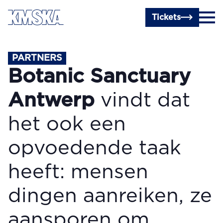
Ga naar hoofdinhoud
Tickets
PARTNERS
Botanic Sanctuary
Antwerp
vindt dat
het ook een
opvoedende taak
heeft: mensen
dingen aanreiken, ze
aansporen om