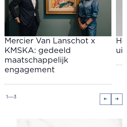
Mercier Van Lanschot x
He
KMSKA: gedeeld
ui
maatschappelijk
engagement
1
3
arrow_left_alt
arrow_right_alt