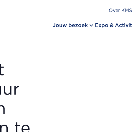
Over KM
keyboard_arrow_down
Jouw bezoek
Expo & Activit
t
uur
m
n te