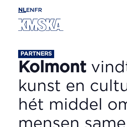
Ga naar hoofdinhoud
NL
EN
FR
PARTNERS
Kolmont
vind
kunst en cult
hét middel o
mensen same